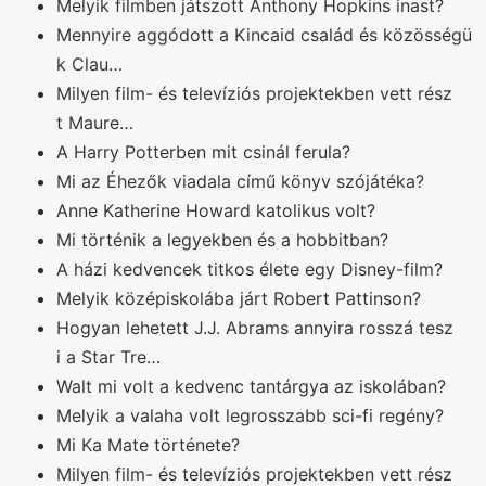
Melyik filmben játszott Anthony Hopkins inast?
Mennyire aggódott a Kincaid család és közösségü
k Clau…
Milyen film- és televíziós projektekben vett rész
t Maure…
A Harry Potterben mit csinál ferula?
Mi az Éhezők viadala című könyv szójátéka?
Anne Katherine Howard katolikus volt?
Mi történik a legyekben és a hobbitban?
A házi kedvencek titkos élete egy Disney-film?
Melyik középiskolába járt Robert Pattinson?
Hogyan lehetett J.J. Abrams annyira rosszá tesz
i a Star Tre…
Walt mi volt a kedvenc tantárgya az iskolában?
Melyik a valaha volt legrosszabb sci-fi regény?
Mi Ka Mate története?
Milyen film- és televíziós projektekben vett rész