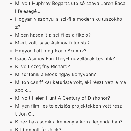
Mi volt Huphrey Bogarts utolsó szava Loren Bacal
l feleségé…
Hogyan viszonyul a sci-fi a modern kultuszokho
z?
Miben hasonlít a sci-fi és a fikció?
Miért volt Isaac Asimov futurista?
Hogyan halt meg Isaac Asimov?
Isaac Asimov Fun They-t novellának tekintik?
Ki volt szegény Richard?
Mi történik a Mockingjay könyvben?
Milton caniff karikaturista volt, aki részt vett a má
sodik…
Mi volt Helen Hunt A Century of Dishonor?
Milyen film- és televíziós projektekben vett rész
t Jon C…
Kihez házasodik a kemény a korra legendáiban?
Kit boncolt fel Jack?