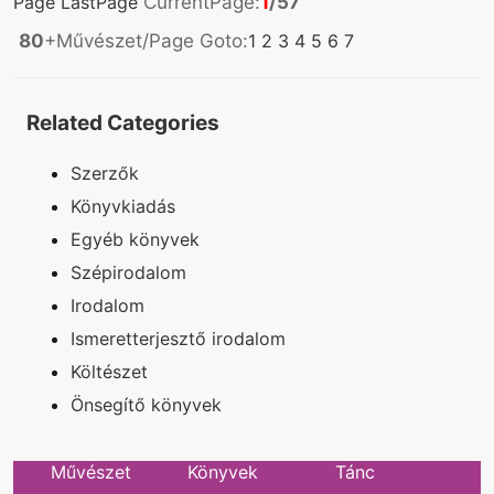
Page
LastPage
CurrentPage:
1
/57
80
+Művészet/Page Goto:
1
2
3
4
5
6
7
Related Categories
Szerzők
Könyvkiadás
Egyéb könyvek
Szépirodalom
Irodalom
Ismeretterjesztő irodalom
Költészet
Önsegítő könyvek
Művészet
Könyvek
Tánc