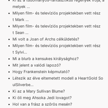
Ki az a tudományos-fantasztikus regények írója, a
melyek …
Milyen film- és televíziós projektekben vett rész
t Mark …
Milyen film- és televíziós projektekben vett rész
t Sean …
Mi volt a Joan of Archs célküldetés?
Milyen film- és televíziós projektekben vett rész
t Sylvi…
Mi a blurb a kensukes királysághoz?
Mit jelent a valódi lapozó?
Hogy Frankenstein képmutató?
Létezik az élve eltemetett modell a HeartGold So
ulSilverbe…
Ki az a Mary Sullivan Blume?
Ki öli meg Ahsoka Jedi lovagot?
Hol van a frász a szőrös mesén?