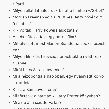
t Patti…
Milyen állat látható Tuck barát a filmben -73-ból?
Morgan Freeman volt a 2000-es Betty nővér cím
ű filmben?
Kik voltak Harry Powers áldozatai?
Az éhezők viadala egy horrorfilm?
Mit olvasott most Marlon Brando az apokalipszisb
en?
Milyen film- és televíziós projektekben vett rész
t Jamie…
Miről híres Sarah Lawrence?
Mi a nézőpontja a naplóban, egy nyamvadt kölyö
k rodrick…
Ki az a Ken paves férje?
Mi történik a harmadik Harry Potter könyvben?
Mi az a Jim sciutto vallás?