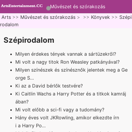
Művészet és szórakozás
Arts
>>
Művészet és szórakozás
> >>
Könyvek
>>
Szépi
rodalom
Szépirodalom
Milyen érdekes tények vannak a sártüzekről?
Mi volt a nagy titok Ron Weasley patkányával?
Milyen színészek és színésznők jelentek meg a Ge
orge S…
Ki az a David bérlők testvére?
Ki Caitlin Wachs a Harry Potter és a titkok kamráj
ában?
Mi volt előbb a sci-fi vagy a tudomány?
Hány éves volt JKRowling, amikor elkezdte írn
i a Harry Po…