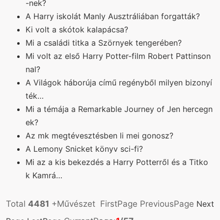
-nek?
A Harry iskolát Manly Ausztráliában forgatták?
Ki volt a skótok kalapácsa?
Mi a családi titka a Szörnyek tengerében?
Mi volt az első Harry Potter-film Robert Pattinson
nal?
A Világok háborúja című regényből milyen bizonyí
ték…
Mi a témája a Remarkable Journey of Jen hercegn
ek?
Az mk megtévesztésben li mei gonosz?
A Lemony Snicket könyv sci-fi?
Mi az a kis bekezdés a Harry Potterről és a Titko
k Kamrá…
Total
4481
+Művészet FirstPage PreviousPage
Next